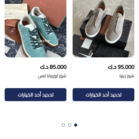
95.000
د.ك
85.000
د.ك
شوز زينيا
شوز لوربيانا تنس
هناك
هنا
العديد
الع
تحديد أحد الخيارات
تحديد أحد الخيارات
من
من
الأشكال
الأ
المختلفة
الم
لهذا
لهذ
المنتج.
المن
يمكن
يم