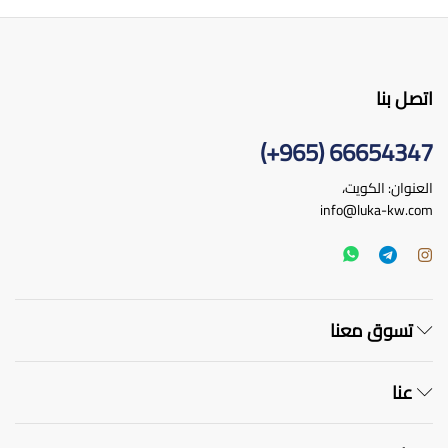
اختيار
اختي
الخيارات
الخ
على
على
صفحة
صف
المنتج
الم
اتصل بنا
66654347 (965+)
العنوان: الكويت،
info@luka-kw.com
تسوق معنا
عنا